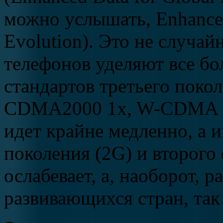
можно услышать, Enhanced
Evolution). Это не случа
телефонов уделяют все б
стандартов третьего покол
CDMA2000
1x, W-CDMA и
идет крайне медленно, а и
поколения (2G) и второго 
ослабевает, а, наоборот, р
развивающихся стран, так