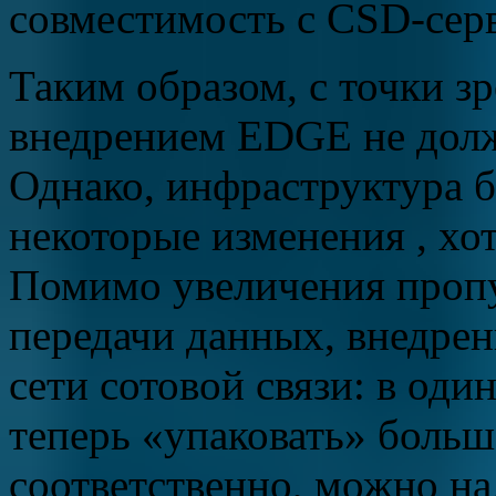
совместимость с CSD-серв
Таким образом, с точки зр
внедрением EDGE не долж
Однако, инфраструктура б
некоторые изменения , хот
Помимо увеличения пропу
передачи данных, внедре
сети сотовой связи: в оди
теперь «упаковать» больш
соответственно, можно на