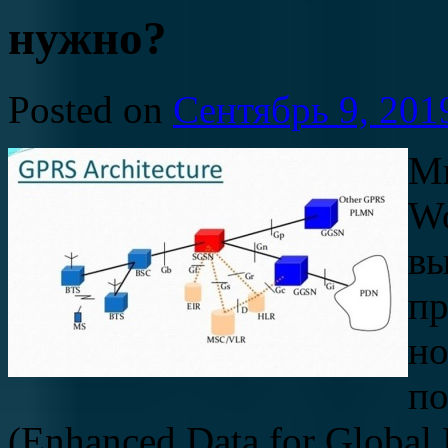
нужно?
Posted on
Сентябрь 9, 201
М
Wo
вы
пр
но
по
(Enhanced Data for Global