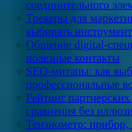
соединительного эле
Трекеры для маркети
выбирать инструмент
Общение digital-спец
полезные контакты
SEO-митапы: как выб
профессиональные в
Рейтинг партнерских
сравнения без иллюз
Тензиометр: прибор,