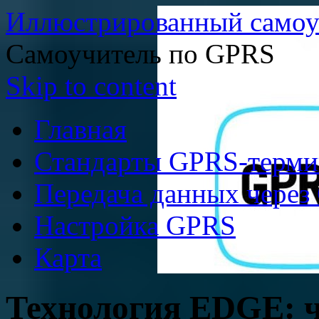
Иллюстрированный самоу
Самоучитель по GPRS
Skip to content
Главная
Стандарты GPRS-терми
Передача данных через
Настройка GPRS
Карта
Технология EDGE: чт