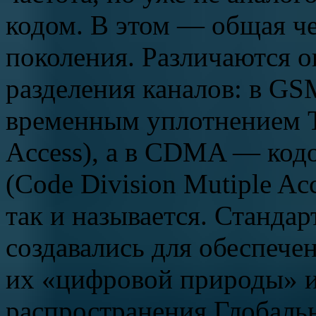
кодом. В этом — общая че
поколения. Различаются 
разделения каналов: в GS
временным уплотнением T
Access), а в CDMA — кодо
(Code Division Mutiple Acc
так и называется. Станда
создавались для обеспечен
их «цифровой природы» и 
распространения Глобаль