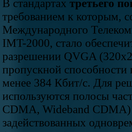
В стандартах
третьего п
требованием к которым, 
Международного Телеком
IMT-2000, стало обеспечит
разрешении QVGA (320х24
пропускной способности 
менее 384 Кбит/с. Для ре
используются полосы час
CDMA, Wideband CDMA) и
задействованных одновре