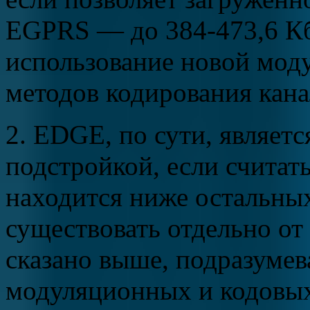
EGPRS — до 384-473,6 Кб
использование новой мод
методов кодирования кан
2. EDGE, по сути, являетс
подстройкой, если считат
находится ниже остальны
существовать отдельно о
сказано выше, подразумев
модуляционных и кодовых