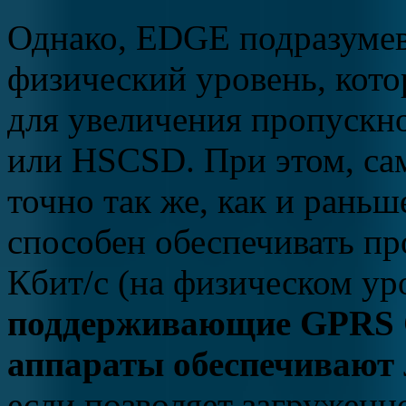
Однако, EDGE подразуме
физический уровень, кот
для увеличения пропускн
или HSCSD. При этом, са
точно так же, как и рань
способен обеспечивать п
Кбит/с (на физическом ур
поддерживающие GPRS Cl
аппараты обеспечивают 
если позволяет загруженно