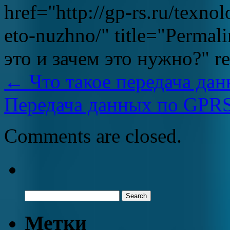
href="http://gp-rs.ru/texno
eto-nuzhno/" title="Perma
это и зачем это нужно?" r
←
Что такое передача да
Передача данных по GPR
Comments are closed.
Метки