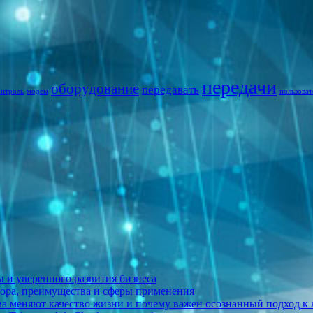
передачи
оборудование
передавать
онтроль
модем
пользоват
 и уверенного развития бизнеса
ыбора, преимущества и сферы применения
а меняют качество жизни и почему важен осознанный подход к