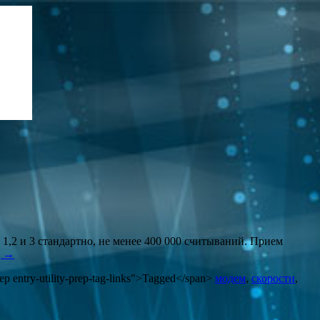
1,2 и 3 стандартно, не менее 400 000 считываний. Прием
g
→
rep entry-utility-prep-tag-links">Tagged</span>
модем
,
скорости
,