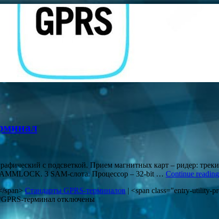
рминал
графический с подсветкой. Прием магнитных карт – ридер: треки 
; SAMMLOCK. 3 SAM-слота. Процессор – 32-bit …
Continue readin
in</span>
Стандарты GPRS-терминалов
|
<span class="entry-utility-p
M/GPRS-терминал
отключены