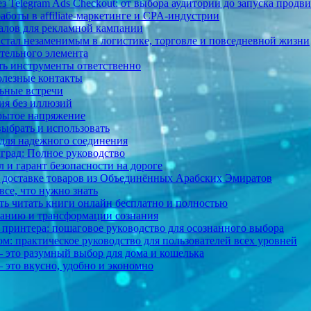
 Telegram Ads Checkout: от выбора аудитории до запуска продв
работы в affiliate-маркетинге и CPA-индустрии
алов для рекламной кампании
 стал незаменимым в логистике, торговле и повседневной жизни
тельного элемента
ть инструменты ответственно
полезные контакты
ьные встречи
ия без иллюзий
крытое напряжение
выбрать и использовать
для надежного соединения
град: Полное руководство
 и гарант безопасности на дороге
 и доставке товаров из Объединённых Арабских Эмиратов
все, что нужно знать
ь читать книги онлайн бесплатно и полностью
знанию и трансформации сознания
 принтера: пошаговое руководство для осознанного выбора
м: практическое руководство для пользователей всех уровней
 это разумный выбор для дома и кошелька
 это вкусно, удобно и экономно