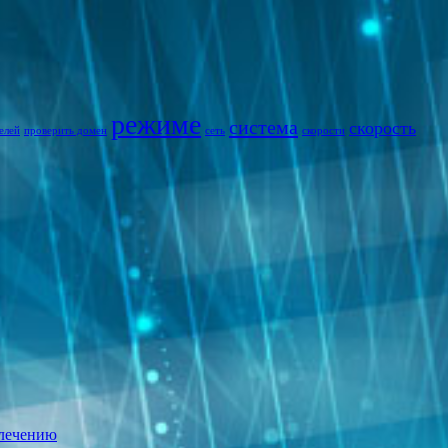
режиме
система
скорость
елей
проверить домен
сеть
скорости
 лечению