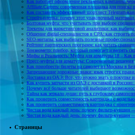
Как работает оформление рекламных кампаний через
Affiliate.Careers: современная площадка для поиска 
Как составить эффективный шортлист Telegram-кан
Стрейч-пленка: почему этот упаковочный материал
Болтовая муфта: что учитывать при выборе соедини
Трекеры для маркетинговой аналитики: как выбира
Общение digital-специалистов в CPA: как строить 
SEO-митапы: как выбирать полезные профессионал
Рейтинг партнерских программ: как читать сравнен
Тензиометр: прибор, который помогает измерять с
Мифы и Реальность: Муфта для арматуры 18 – Как 
Пресс-муфты для арматуры: Современные решения 
Как приобрести билеты на самолет из Москвы в Бел
Запрещающие дорожные знаки: язык строгих правил
Доставка из ОАЭ: Все, что нужно знать о покупке
Как купить запчасти из ОАЭ с доставкой в Россию: 
Почему всё больше читателей выбирают возможност
Тайна как зеркало души: путь к глубокому самопо
Как проверить совместимость картриджа с моделью
Как проверить совместимость картриджа с принтеро
Чистая вода каждый день: почему фильтр-кувшин —
Чистая вода каждый день: почему фильтр-кувшин —
Страницы