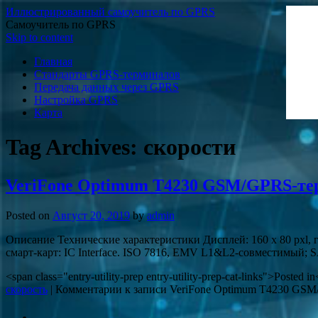
Иллюстрированный самоучитель по GPRS
Самоучитель по GPRS
Skip to content
Главная
Стандарты GPRS-терминалов
Передача данных через GPRS
Настройка GPRS
Карта
Tag Archives:
скорости
VeriFone Optimum T4230 GSM/GPRS-те
Posted on
Август 20, 2019
by
admin
Описание Технические характеристики Дисплей: 160 x 80 pxl, 
смарт-карт: IC Interface. ISO 7816, EMV L1&L2-совместимый
<span class="entry-utility-prep entry-utility-prep-cat-links">Posted 
скорость
|
Комментарии
к записи VeriFone Optimum T4230 GS